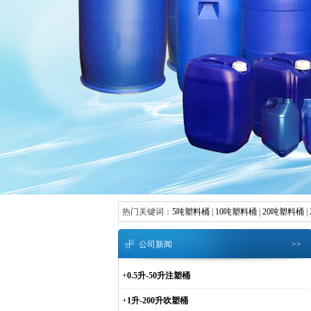
热门关键词：
5吨塑料桶
|
10吨塑料桶
|
20吨塑料桶
|
公司新闻
>>
+
0.5升-50升注塑桶
+
1升-200升吹塑桶