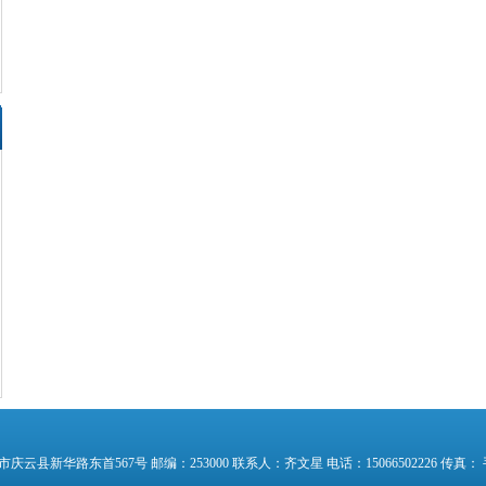
县新华路东首567号 邮编：253000 联系人：齐文星 电话：15066502226 传真： 手机