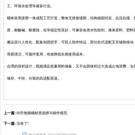
工、环保水处理等诸多行业。
桶体采用滚塑一体成型工艺打造，整体无拼接缝隙，结构稳固结实，抗压抗撞，
质，耐酸碱、耐腐蚀，化学稳定性良好，可兼容各类水性助剂、液体原料、肥料
搬运设计人性化，配备加固把手，可双人协作转运，部分款式适配叉车辅助移动
滑易清洁，可循环复用，有效降低长期使用成本。
合理的容积设计，既能满足批量用料储备，又不会因体积过大造成占地浪费，仓
储存、中转、分装的高适配容器。
上一篇:
60升抱箍桶材质选择与操作规范
下一篇:
没有了!