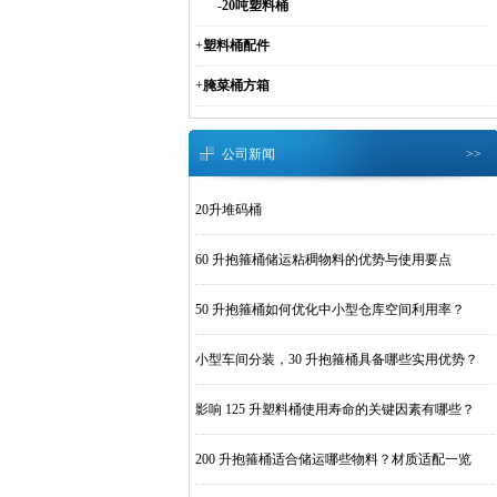
-
20吨塑料桶
+
塑料桶配件
+
腌菜桶方箱
公司新闻
>>
20升堆码桶
60 升抱箍桶储运粘稠物料的优势与使用要点
50 升抱箍桶如何优化中小型仓库空间利用率？
小型车间分装，30 升抱箍桶具备哪些实用优势？
影响 125 升塑料桶使用寿命的关键因素有哪些？
200 升抱箍桶适合储运哪些物料？材质适配一览