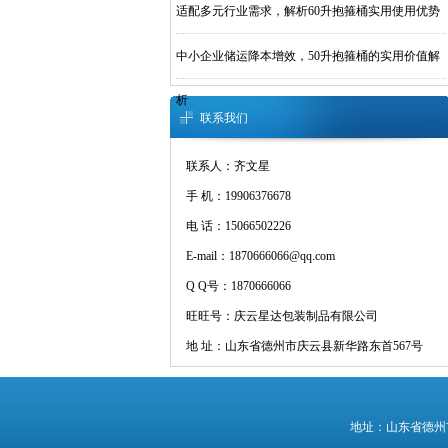
适配多元行业需求，解析60升抱箍桶实用使用优势
中小企业储运降本增效，50升抱箍桶的实用价值解
析
联系我们
联系人：齐文星
手 机：19906376678
电 话：15066502226
E-mail：1870666066@qq.com
Q Q号：1870666066
旺旺号：庆云星达包装制品有限公司
地 址：山东省德州市庆云县新华路东首567号
地址：山东省德州市庆云