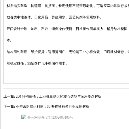
材质结实耐造，抗磕碰、抗挤压，长期使用不易变形老化，可适应室内常温存放
放各类中性液体、日化用品、养殖用水、园艺药剂等常规物料。
开口设计合理，加料、舀取、倾倒操作便捷，日常操作简单省力。桶身结构稳固
本。
结构简约耐用，维护便捷，适用范围广，无论是工业小样分装、门店耗材储存，还
能稳定胜任，满足多样化小型储存需求。
上一篇:
200 升抱箍桶：工业批量储运的核心选型与应用要点解析
下一篇:
小型密封储运利器：30 升抱箍桶多行业应用解析
鲁公网安备 37142302000105号