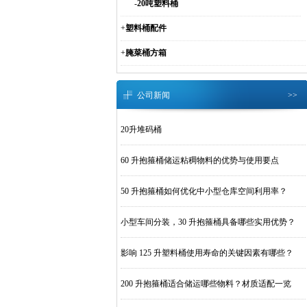
-
20吨塑料桶
+
塑料桶配件
+
腌菜桶方箱
公司新闻
>>
20升堆码桶
60 升抱箍桶储运粘稠物料的优势与使用要点
50 升抱箍桶如何优化中小型仓库空间利用率？
小型车间分装，30 升抱箍桶具备哪些实用优势？
影响 125 升塑料桶使用寿命的关键因素有哪些？
200 升抱箍桶适合储运哪些物料？材质适配一览