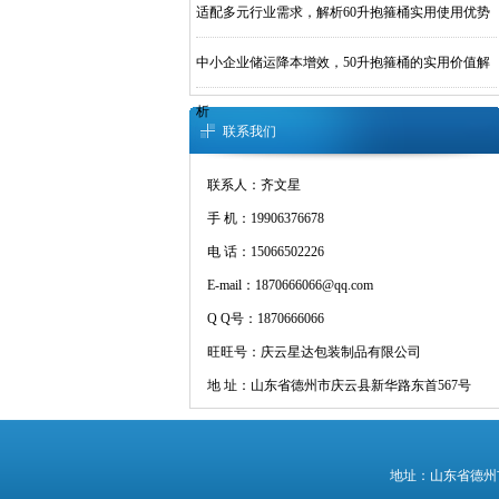
适配多元行业需求，解析60升抱箍桶实用使用优势
中小企业储运降本增效，50升抱箍桶的实用价值解
析
联系我们
联系人：齐文星
手 机：19906376678
电 话：15066502226
E-mail：1870666066@qq.com
Q Q号：1870666066
旺旺号：庆云星达包装制品有限公司
地 址：山东省德州市庆云县新华路东首567号
地址：山东省德州市庆云