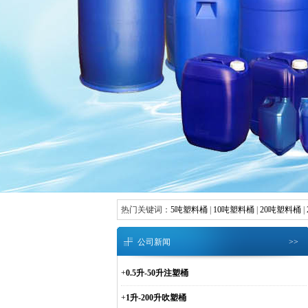
热门关键词：
5吨塑料桶
|
10吨塑料桶
|
20吨塑料桶
|
公司新闻
>>
+
0.5升-50升注塑桶
+
1升-200升吹塑桶