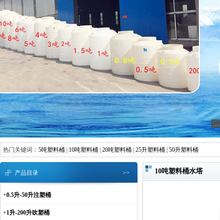
热门关键词：
5吨塑料桶
|
10吨塑料桶
|
20吨塑料桶
|
25升塑料桶
|
50升塑料桶
10吨塑料桶水塔
产品目录
>>
+
0.5升-50升注塑桶
+
1升-200升吹塑桶