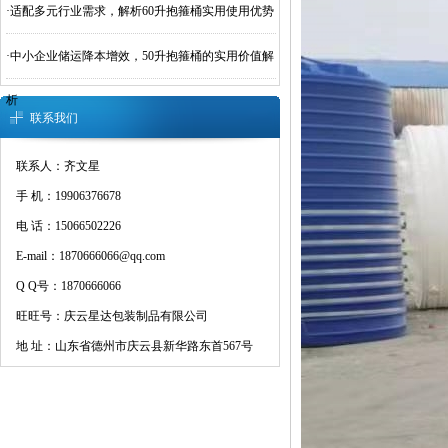
·
适配多元行业需求，解析60升抱箍桶实用使用优势
·
中小企业储运降本增效，50升抱箍桶的实用价值解
析
联系我们
联系人：齐文星
手 机：19906376678
电 话：15066502226
E-mail：1870666066@qq.com
Q Q号：1870666066
旺旺号：庆云星达包装制品有限公司
地 址：山东省德州市庆云县新华路东首567号