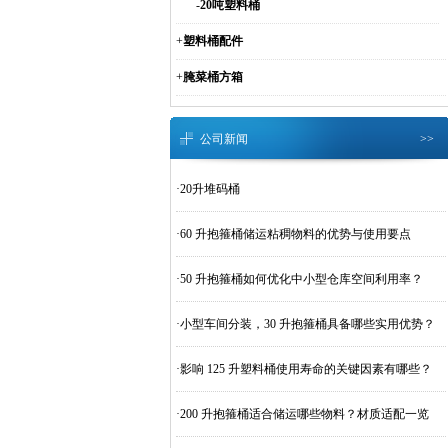
-
20吨塑料桶
+
塑料桶配件
+
腌菜桶方箱
公司新闻
>>
·
20升堆码桶
·
60 升抱箍桶储运粘稠物料的优势与使用要点
·
50 升抱箍桶如何优化中小型仓库空间利用率？
·
小型车间分装，30 升抱箍桶具备哪些实用优势？
·
影响 125 升塑料桶使用寿命的关键因素有哪些？
·
200 升抱箍桶适合储运哪些物料？材质适配一览