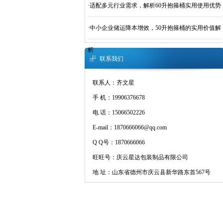
·
适配多元行业需求，解析60升抱箍桶实用使用优势
·
中小企业储运降本增效，50升抱箍桶的实用价值解
析
联系我们
联系人：齐文星
手 机：19906376678
电 话：15066502226
E-mail：1870666066@qq.com
Q Q号：1870666066
旺旺号：庆云星达包装制品有限公司
地 址：山东省德州市庆云县新华路东首567号