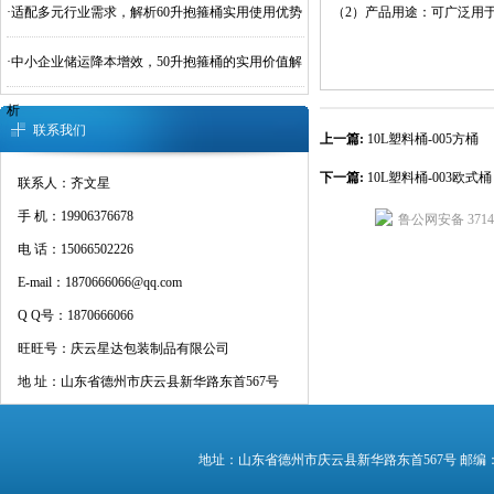
·
适配多元行业需求，解析60升抱箍桶实用使用优势
（2）产品用途：可广泛用
·
中小企业储运降本增效，50升抱箍桶的实用价值解
析
联系我们
上一篇:
10L塑料桶-005方桶
下一篇:
10L塑料桶-003欧式桶
联系人：齐文星
手 机：19906376678
鲁公网安备 37142
电 话：15066502226
E-mail：1870666066@qq.com
Q Q号：1870666066
旺旺号：庆云星达包装制品有限公司
地 址：山东省德州市庆云县新华路东首567号
地址：山东省德州市庆云县新华路东首567号 邮编：25300