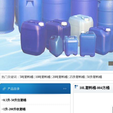
热门关键词：
5吨塑料桶
|
10吨塑料桶
|
20吨塑料桶
|
25升塑料桶
|
50升塑料桶
10L塑料桶-004方桶
产品目录
>>
+
0.5升-50升注塑桶
+
1升-200升吹塑桶