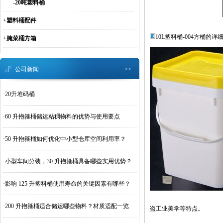
-
20吨塑料桶
+
塑料桶配件
10L塑料桶-004方桶的详
+
腌菜桶方箱
公司新闻
>>
·
20升堆码桶
·
60 升抱箍桶储运粘稠物料的优势与使用要点
·
50 升抱箍桶如何优化中小型仓库空间利用率？
·
小型车间分装，30 升抱箍桶具备哪些实用优势？
·
影响 125 升塑料桶使用寿命的关键因素有哪些？
·
200 升抱箍桶适合储运哪些物料？材质适配一览
盗工业美学等特点。