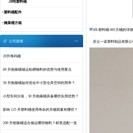
-
20吨塑料桶
+
塑料桶配件
+
腌菜桶方箱
50L塑料桶-001方桶的详
公司新闻
>>
庆云一诺塑料制品有限公司
·
20升堆码桶
·
60 升抱箍桶储运粘稠物料的优势与使用要点
·
50 升抱箍桶如何优化中小型仓库空间利用率？
·
小型车间分装，30 升抱箍桶具备哪些实用优势？
·
影响 125 升塑料桶使用寿命的关键因素有哪些？
·
200 升抱箍桶适合储运哪些物料？材质适配一览