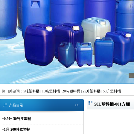
热门关键词：
5吨塑料桶
|
10吨塑料桶
|
20吨塑料桶
|
25升塑料桶
|
50升塑料桶
50L塑料桶-001方桶
产品目录
>>
+
0.5升-50升注塑桶
+
1升-200升吹塑桶