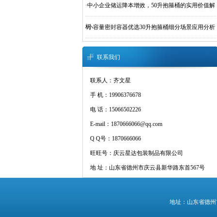
·
中小企业储运降本增效，50升抱箍桶的实用价值解
析
·
小容量密封容器优选30升抱箍桶细分场景应用分析
联系我们
联系人：齐文星
手 机：19906376678
电 话：15066502226
E-mail：1870666066@qq.com
Q Q号：1870666066
旺旺号：庆云星达包装制品有限公司
地 址：山东省德州市庆云县新华路东首567号
地址：山东省德州市庆云