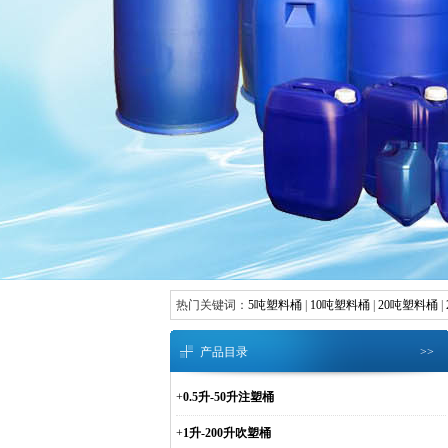
热门关键词：
5吨塑料桶
|
10吨塑料桶
|
20吨塑料桶
|
产品目录
>>
+
0.5升-50升注塑桶
+
1升-200升吹塑桶