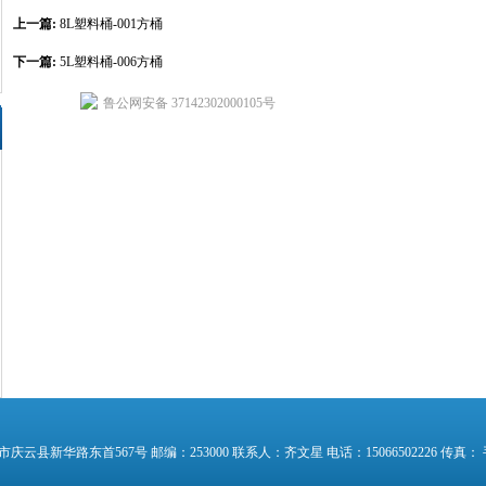
上一篇:
8L塑料桶-001方桶
下一篇:
5L塑料桶-006方桶
鲁公网安备 37142302000105号
县新华路东首567号 邮编：253000 联系人：齐文星 电话：15066502226 传真： 手机