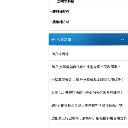
-
20吨塑料桶
+
塑料桶配件
+
腌菜桶方箱
公司新闻
>>
·
20升堆码桶
·
50 升抱箍桶如何优化中小型仓库空间利用率？
·
小型车间分装，30 升抱箍桶具备哪些实用优势？
·
影响 125 升塑料桶使用寿命的关键因素有哪些？
·
200 升抱箍桶适合储运哪些物料？材质适配一览
·
适配多元行业需求，解析60升抱箍桶实用使用优势